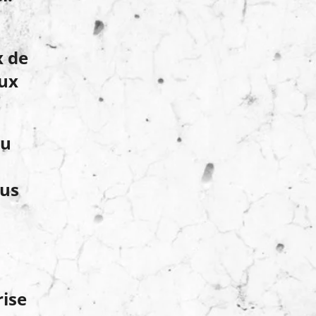
x de
eux
au
lus
rise