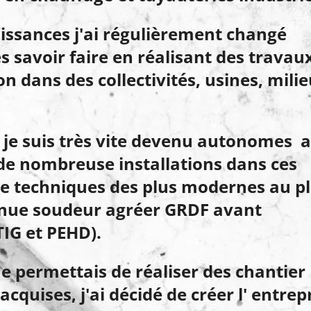
ssances j'ai régulièrement changé
es savoir faire en réalisant des travau
n dans des collectivités, usines, mili
 je suis très vite devenu autonomes 
é de nombreuse installations dans ces
e techniques des plus modernes au p
nue soudeur agréer GRDF avant
IG et PEHD).
e permettais de réaliser des chantier
quises, j'ai décidé de créer l' entrep