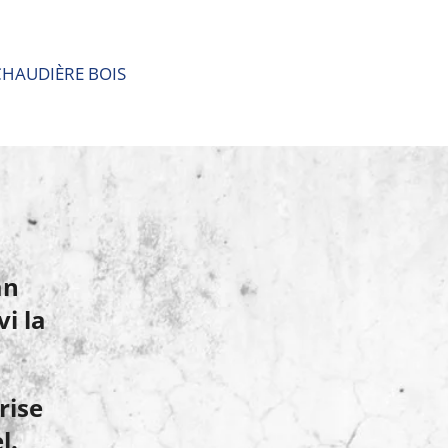
CHAUDIÈRE BOIS
san
vi la
rise
el.