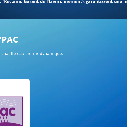
E (Reconnu Garant de l’Environnement), garantissent une in
'PAC
 et chauffe eau thermodynamique.